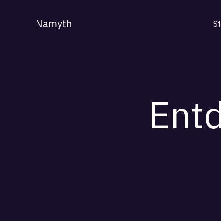
Zum
Inhalt
Namyth
St
springen
Entd