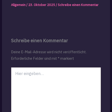
Allgemein
/
23. Oktober 2025
/
Schreibe einen Kommentar
Schreibe einen Kommentar
Deine E-Mail-Adresse wird nicht veröffentlicht.
Erforderliche Felder sind mit
*
markiert
Hier
eingeben…